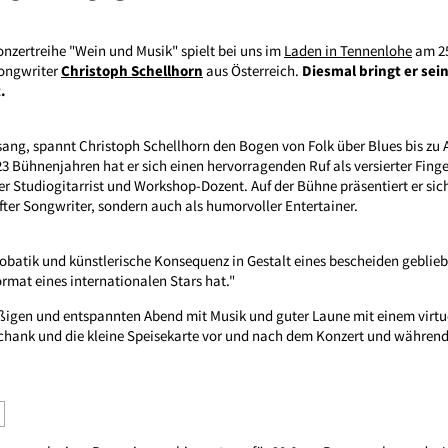
onzertreihe "Wein und Musik" spielt bei uns im
Laden in Tennenlohe
am 25
Songwriter
Christoph Schellhorn
aus Österreich.
Diesmal bringt er sei
.
sang, spannt Christoph Schellhorn den Bogen von Folk über Blues bis zu 
23 Bühnenjahren hat er sich einen hervorragenden Ruf als versierter Fingers
ter Studiogitarrist und Workshop-Dozent. Auf der Bühne präsentiert er sich
ter Songwriter, sondern auch als humorvoller Entertainer.
robatik und künstlerische Konsequenz in Gestalt eines bescheiden geblie
ormat eines internationalen Stars hat."
aßigen und entspannten Abend mit Musik und guter Laune mit einem virt
schank und die kleine Speisekarte vor und nach dem Konzert und während